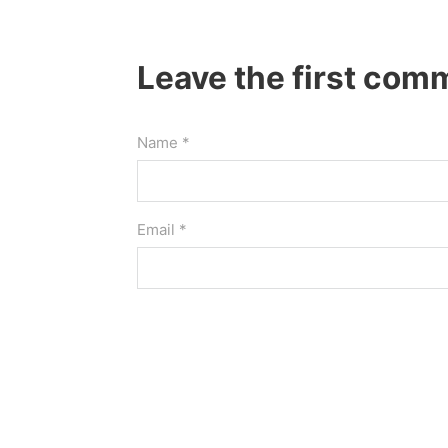
Leave the first com
Name *
Email *
Website
Save my name, email, and website in this 
Comment
*