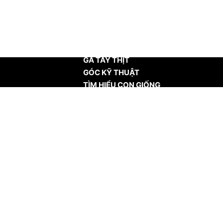
TRANG CHỦ
GÀ TÂY THỊT
GÓC KỸ THUẬT
TÌM HIỂU CON GIỐNG
TIN TỨC