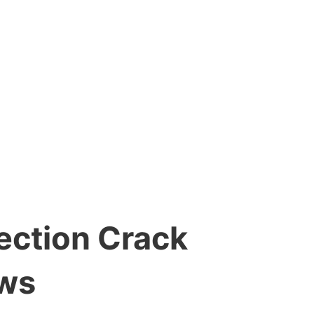
ection Crack
ows