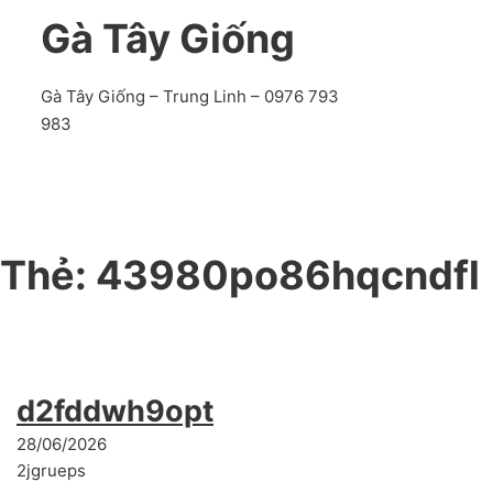
Gà Tây Giống
Gà Tây Giống – Trung Linh – 0976 793
983
Thẻ:
43980po86hqcndfl
d2fddwh9opttdr
28/06/2026
2jgrueps